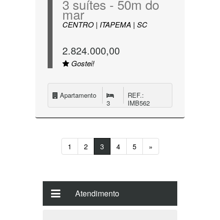
3 suítes - 50m do
mar
CENTRO | ITAPEMA | SC
2.824.000,00
Gostei!
Apartamento
REF.:
3
IMB562
1
2
3
4
5
»
Atendimento