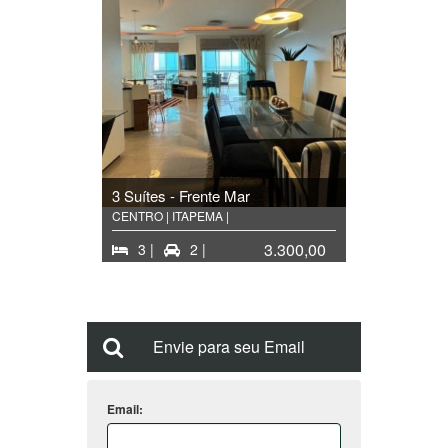
3 Suítes - Frente Mar
CENTRO | ITAPEMA |
3.300,00
3 |
2 |
Envie para seu Email
Email: